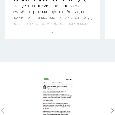
каждая со своими переплетениями
с
судьбы, страхами, грустью, болью, но в
процессе взаимодействия мы этот сосуд
постепенно освобождаем и наполняем
нежностью, лёгкостью, свободой и
любовью.