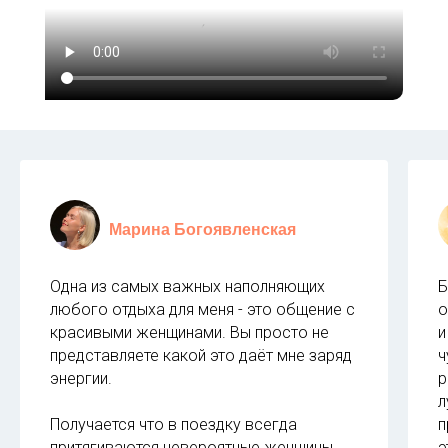
Марина Богоявленская
Одна из самых важных наполняющих
Б
любого отдыха для меня - это общение с
о
красивыми женщинами. Вы просто не
и
представляете какой это даёт мне заряд
ч
энергии.
р
л
Получается что в поездку всегда
п
притягиваются невероятные женщины,
э