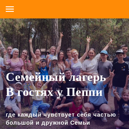
Семейный лагерь
В гостях у Пеппи
где каждый чувствует себя частью
большой и дружной Семьи